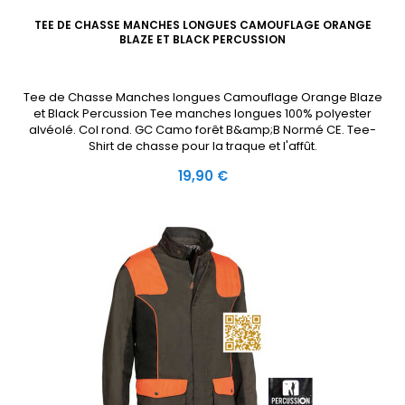
TEE DE CHASSE MANCHES LONGUES CAMOUFLAGE ORANGE
BLAZE ET BLACK PERCUSSION
Tee de Chasse Manches longues Camouflage Orange Blaze
et Black Percussion Tee manches longues 100% polyester
alvéolé. Col rond. GC Camo forêt B&amp;B Normé CE. Tee-
Shirt de chasse pour la traque et l'affût.
Prix
19,90 €