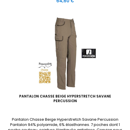
Prix
64,60 €
35% coton. 6 poches dont une poche couteau. Ceinture
élastiquée, antiglisse et...
PANTALON CHASSE BEIGE HYPERSTRETCH SAVANE
PERCUSSION
Pantalon Chasse Beige Hyperstretch Savane Percussion
Pantalon 94% polyamide, 6% élasthannes. 7 poches dont 1
poche couteau, ceinture élastiquée antiglisse. Convien pour