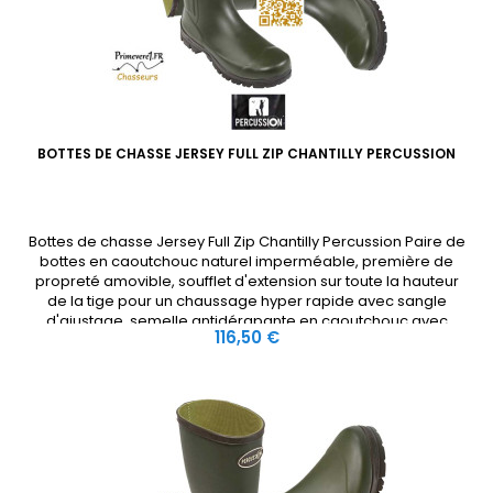
BOTTES DE CHASSE JERSEY FULL ZIP CHANTILLY PERCUSSION
Bottes de chasse Jersey Full Zip Chantilly Percussion Paire de
bottes en caoutchouc naturel imperméable, première de
propreté amovible, soufflet d'extension sur toute la hauteur
de la tige pour un chaussage hyper rapide avec sangle
d'ajustage, semelle antidérapante en caoutchouc avec
Prix
116,50 €
crampons profonds et larges, renfort acier anti-torsion,
amorti grand...