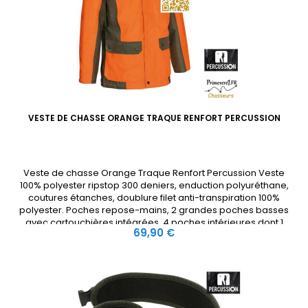
VESTE DE CHASSE ORANGE TRAQUE RENFORT PERCUSSION
Veste de chasse Orange Traque Renfort Percussion Veste
100% polyester ripstop 300 deniers, enduction polyuréthane,
coutures étanches, doublure filet anti-transpiration 100%
polyester. Poches repose-mains, 2 grandes poches basses
avec cartouchières intégrées, 4 poches intérieures dont 1
Prix
69,90 €
poche bracelets, carnier avec doublure étanche et lavable
et...