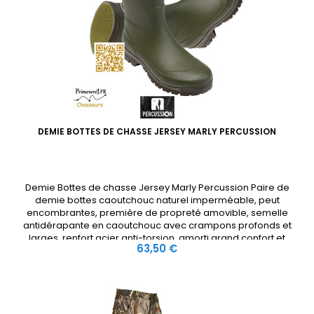
DEMIE BOTTES DE CHASSE JERSEY MARLY PERCUSSION
Demie Bottes de chasse Jersey Marly Percussion Paire de
demie bottes caoutchouc naturel imperméable, peut
encombrantes, première de propreté amovible, semelle
antidérapante en caoutchouc avec crampons profonds et
larges, renfort acier anti-torsion, amorti grand confort et
Prix
63,50 €
forme ergonomique. Convient pour la chasse et la
randonnée rester au sec en terrain...