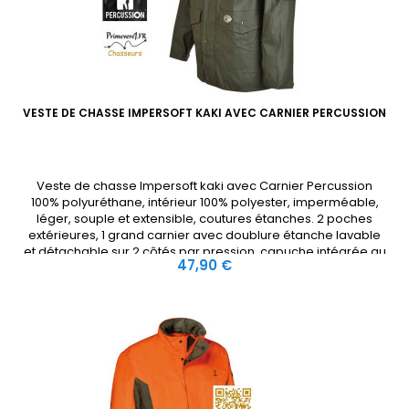
VESTE DE CHASSE IMPERSOFT KAKI AVEC CARNIER PERCUSSION
Veste de chasse Impersoft kaki avec Carnier Percussion
100% polyuréthane, intérieur 100% polyester, imperméable,
léger, souple et extensible, coutures étanches. 2 poches
extérieures, 1 grand carnier avec doublure étanche lavable
et détachable sur 2 côtés par pression, capuche intégrée au
Prix
47,90 €
col, poignets réglables par patte de serrage. Veste de
chasse...