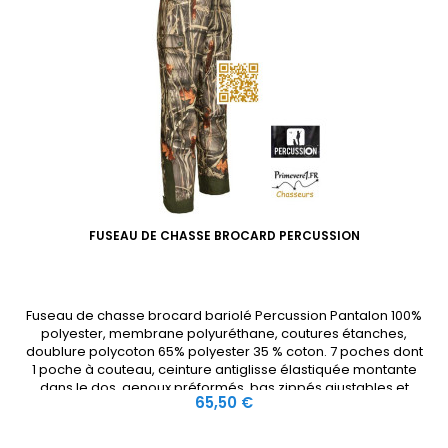
FUSEAU DE CHASSE BROCARD PERCUSSION
Fuseau de chasse brocard bariolé Percussion Pantalon 100%
polyester, membrane polyuréthane, coutures étanches,
doublure polycoton 65% polyester 35 % coton. 7 poches dont
1 poche à couteau, ceinture antiglisse élastiquée montante
dans le dos, genoux préformés, bas zippés ajustables et
Prix
65,50 €
renforcés. Convient pour la chasse.