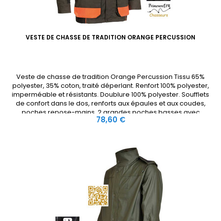
VESTE DE CHASSE DE TRADITION ORANGE PERCUSSION
Veste de chasse de tradition Orange Percussion Tissu 65%
polyester, 35% coton, traité déperlant. Renfort 100% polyester,
imperméable et résistants. Doublure 100% polyester. Soufflets
de confort dans le dos, renforts aux épaules et aux coudes,
poches repose-mains. 2 grandes poches basses avec
Prix
78,60 €
cartouchières intégrées (balles et plombs). 4 poches...