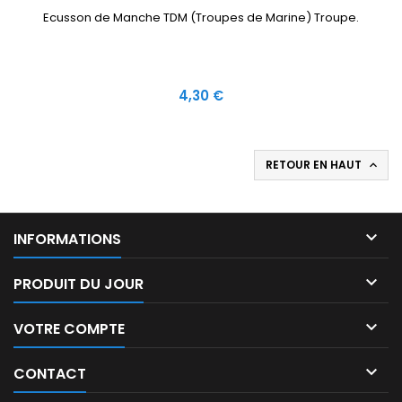
Ecusson de Manche TDM (Troupes de Marine) Troupe.
Prix
4,30 €
RETOUR EN HAUT


INFORMATIONS

PRODUIT DU JOUR

VOTRE COMPTE

CONTACT