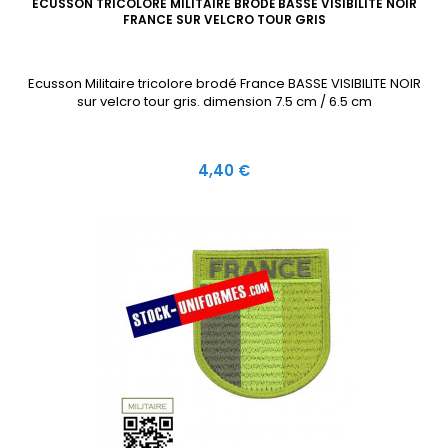
ECUSSON TRICOLORE MILITAIRE BRODÉ BASSE VISIBILITE NOIR
FRANCE SUR VELCRO TOUR GRIS
Ecusson Militaire tricolore brodé France BASSE VISIBILITE NOIR
sur velcro tour gris. dimension 7.5 cm / 6.5 cm
Prix
4,40 €