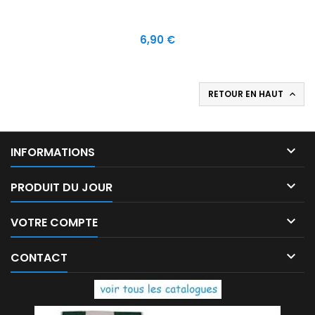
Prix
6,90 €
RETOUR EN HAUT


INFORMATIONS

PRODUIT DU JOUR

VOTRE COMPTE

CONTACT