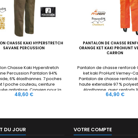
ON CHASSE KAKI HYPERSTRETCH
PANTALON DE CHASSE RENF
SAVANE PERCUSSION
ORANGE KET KAKI PROHUNT V
CARRON
lon Chasse Kaki Hyperstretch
Pantalon de chasse renforcé
ne Percussion Pantalon 94%
ket kaki ProHunt Verney-C
ide, 6% élasthannes. 7 poches
Pantalon de chasse renforcé.
t 1 poche couteau, ceinture
haute extensible 97 % polyest
uée antiglisse. Convien pour la
élasthanne. avec renforts 
Prix
Prix
48,60 €
64,90 €
chasse.
polyester renforcés endu
polyuréthane. Genoux préfor
une meilleure ergonomie, 2 
cargo zippées. Poche coute
poches arrière zippées. Ceintu
glisse...
T DU JOUR
VOTRE COMPTE