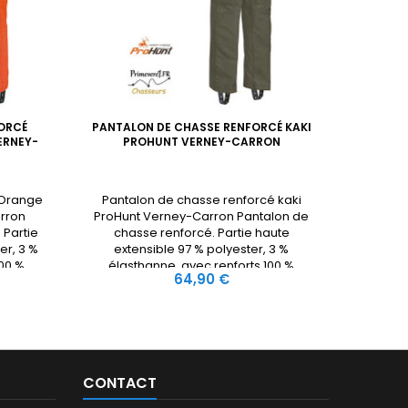
ORCÉ
PANTALON DE CHASSE RENFORCÉ KAKI
P
ERNEY-
PROHUNT VERNEY-CARRON
HYPERS
 Orange
Pantalon de chasse renforcé kaki
Pantalo
arron
ProHunt Verney-Carron Pantalon de
Savan
 Partie
chasse renforcé. Partie haute
polyami
er, 3 %
extensible 97 % polyester, 3 %
dont
100 %
élasthanne. avec renforts 100 %
élastiqu
Prix
64,90 €
its
polyester renforcés enduits
més pour
polyuréthane. Genoux préformés pour
poches
une meilleure ergonomie, 2 poches
au, 2
cargo zippées. Poche couteau, 2
re anti-
poches arrière zippées. Ceinture anti-
glisse semi-élastiquée....
CONTACT