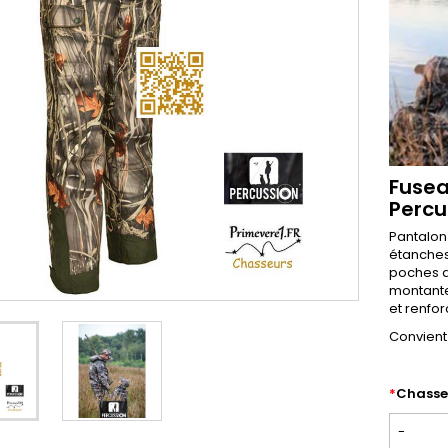
Fusea
Percu
Pantalon
étanches
poches d
montante
et renfor
Convient
*
Chasse
-