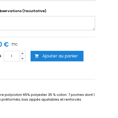
bservations (facultative)
0 €
TTC
Ajouter au panier
é

e polycoton 65% polyester 35 % coton. 7 poches dont 1
 préformés, bas zippés ajustables et renforcés.