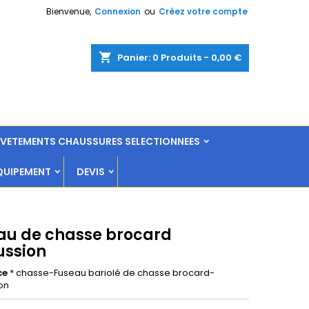
Bienvenue,
Connexion
ou
Créez votre compte
shopping_cart
Panier:
0
Produits - 0,00 €
L VETEMENTS CHAUSSURES SELECTIONNEES
QUIPEMENT
DEVIS
au de chasse brocard
ussion
ce
* chasse-Fuseau bariolé de chasse brocard-
on