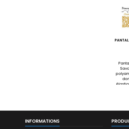
PANTAL
Panta
Sava
polyam
don
élastiq
INFORMATIONS
PRODUI