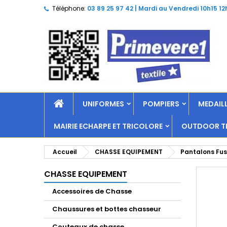
Téléphone:
03 89 25 97 42 | Mardi au Vendredi 10h15 12
UNIFORMES
POMPIERS
MEDAILL
MAIRIE ECHARPE ET TRICOLORE
OUTDOOR TR
Accueil
CHASSE EQUIPEMENT
Pantalons Fu
CHASSE EQUIPEMENT
Accessoires de Chasse
Chaussures et bottes chasseur
Couteaux de chasse