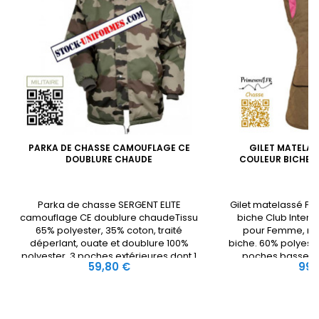
PARKA DE CHASSE CAMOUFLAGE CE
GILET MATELAS
DOUBLURE CHAUDE
COULEUR BICHE 
Parka de chasse SERGENT ELITE
Gilet matelassé F
camouflage CE doublure chaudeTissu
biche Club Interc
65% polyester, 35% coton, traité
pour Femme, ma
déperlant, ouate et doublure 100%
biche. 60% polyest
polyester. 3 poches extérieures dont 1
poches basses. Dé
Prix
Prix
59,80 €
99,
zippée épaule gauche avec poche
soignés. Produi
stylo, 2 poches intérieures, cordons de
serrage, capuche, pattes d'épaule.