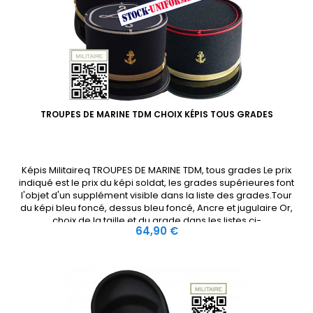
TROUPES DE MARINE TDM CHOIX KÉPIS TOUS GRADES
Képis Militaireq TROUPES DE MARINE TDM, tous grades Le prix
indiqué est le prix du képi soldat, les grades supérieures font
l'objet d'un supplément visible dans la liste des grades.Tour
du képi bleu foncé, dessus bleu foncé, Ancre et jugulaire Or,
choix de la taille et du grade dans les listes ci-
Prix
64,90 €
dessous.Soutache rouge écarlate de Soldat à...