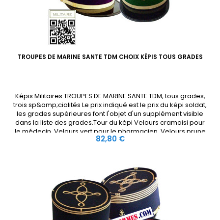
TROUPES DE MARINE SANTE TDM CHOIX KÉPIS TOUS GRADES
Képis Militaires TROUPES DE MARINE SANTE TDM, tous grades,
trois sp&amp;cialités Le prix indiqué est le prix du képi soldat,
les grades supérieures font l'objet d'un supplément visible
dans la liste des grades.Tour du képi Velours cramoisi pour
le médecin, Velours vert pour le pharmacien, Velours prune
Prix
82,80 €
pour le dentiste, dessus du képi drap noir, Ancre...