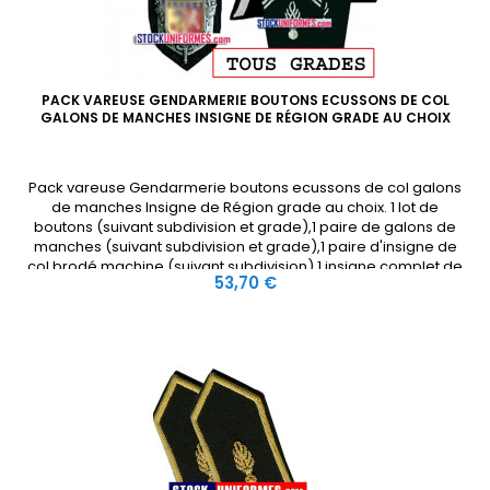
PACK VAREUSE GENDARMERIE BOUTONS ECUSSONS DE COL
GALONS DE MANCHES INSIGNE DE RÉGION GRADE AU CHOIX
Pack vareuse Gendarmerie boutons ecussons de col galons
de manches Insigne de Région grade au choix. 1 lot de
boutons (suivant subdivision et grade),1 paire de galons de
manches (suivant subdivision et grade),1 paire d'insigne de
col brodé machine (suivant subdivision),1 insigne complet de
Prix
53,70 €
votre région (suivant subdivision et région).