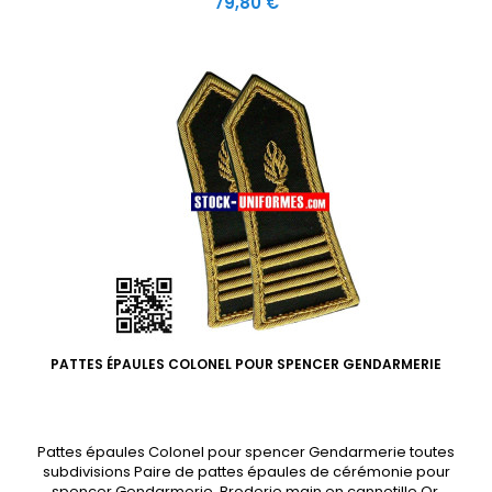
Prix
79,80 €
PATTES ÉPAULES COLONEL POUR SPENCER GENDARMERIE
Pattes épaules Colonel pour spencer Gendarmerie toutes
subdivisions Paire de pattes épaules de cérémonie pour
spencer Gendarmerie, Broderie main en cannetille Or.