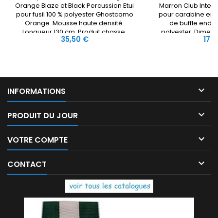
Orange Blaze et Black Percussion Etui
Marron Club Interc
pour fusil 100 % polyester Ghostcamo
pour carabine en 
Orange. Mousse haute densité.
de buffle endui
Longueur 130 cm. Produit chasse.
polyester. Dimens
Prix
Prix
35,50 €
179
cha

INFORMATIONS

PRODUIT DU JOUR

VOTRE COMPTE

CONTACT