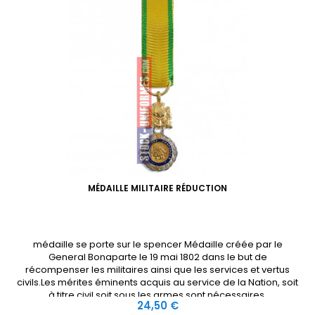
MÉDAILLE MILITAIRE RÉDUCTION
médaille se porte sur le spencer Médaille créée par le
General Bonaparte le 19 mai 1802 dans le but de
récompenser les militaires ainsi que les services et vertus
civils.Les mérites éminents acquis au service de la Nation, soit
à titre civil soit sous les armes sont nécessaires.
Prix
24,50 €