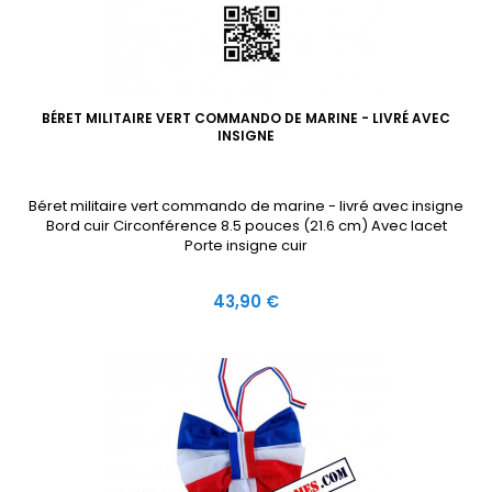
BÉRET MILITAIRE VERT COMMANDO DE MARINE - LIVRÉ AVEC
INSIGNE
Béret militaire vert commando de marine - livré avec insigne
Bord cuir Circonférence 8.5 pouces (21.6 cm) Avec lacet
Porte insigne cuir
Prix
43,90 €