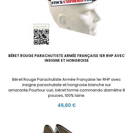
BÉRET ROUGE PARACHUTISTE ARMÉE FRANÇAISE 1ER RHP AVEC
INSIGNE ET HONGROISE
Béret Rouge Parachutiste Armée Française 1er RHP avec
insigne parachutiste et hongroise blanche sur
amarante.Pourtour cuir, béret forme commando diamètre 8
pouces, 100% laine.
Prix
46,60 €