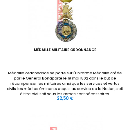
MÉDAILLE MILITAIRE ORDONNANCE
Médaille ordonnance se porte sur l'uniforme Médaille créée
par le General Bonaparte le 19 mai 1802 dans le but de
récompenser les militaires ainsi que les services et vertus
civils.Les mérites éminents acquis au service de la Nation, soit
à titre civil soit sous les armes sont nécessaires.
Prix
22,50 €