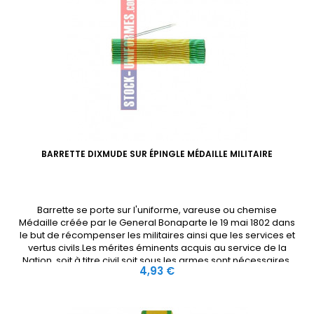
BARRETTE DIXMUDE SUR ÉPINGLE MÉDAILLE MILITAIRE
Barrette se porte sur l'uniforme, vareuse ou chemise
Médaille créée par le General Bonaparte le 19 mai 1802 dans
le but de récompenser les militaires ainsi que les services et
vertus civils.Les mérites éminents acquis au service de la
Nation, soit à titre civil soit sous les armes sont nécessaires.
Prix
4,93 €