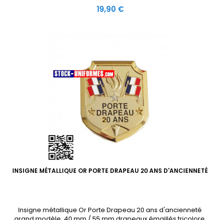
Prix
19,90 €
INSIGNE MÉTALLIQUE OR PORTE DRAPEAU 20 ANS D'ANCIENNETÉ
Insigne métallique Or Porte Drapeau 20 ans d'ancienneté
grand modèle, 40 mm / 55 mm drapeaux émaillés tricolore,