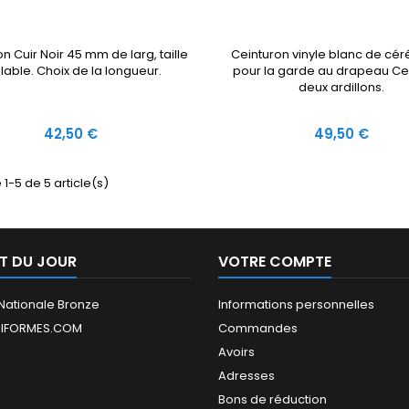
n Cuir Noir 45 mm de larg, taille
Ceinturon vinyle blanc de cé
lable. Choix de la longueur.
pour la garde au drapeau Ce
deux ardillons.
Prix
Prix
42,50 €
49,50 €
 1-5 de 5 article(s)
T DU JOUR
VOTRE COMPTE
Nationale Bronze
Informations personnelles
IFORMES.COM
Commandes
Avoirs
Adresses
Bons de réduction