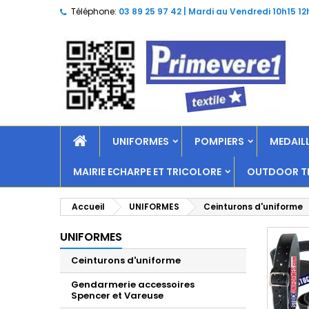
Téléphone:
03 89 25 97 42 | Mardi au Vendredi 10h15 12
UNIFORMES
POMPIERS
MEDAILL
MAIRIE ECHARPE ET TRICOLORE
OUTDOOR TR
Accueil
UNIFORMES
Ceinturons d'uniforme
UNIFORMES
Ceinturons d'uniforme
Gendarmerie accessoires
Spencer et Vareuse