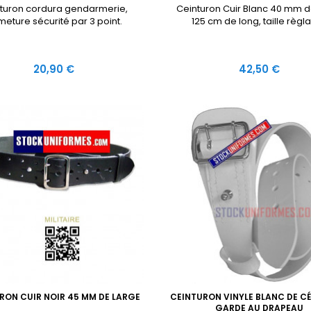
turon cordura gendarmerie,
Ceinturon Cuir Blanc 40 mm d
meture sécurité par 3 point.
125 cm de long, taille règla
Prix
Prix
20,90 €
42,50 €
RON CUIR NOIR 45 MM DE LARGE
CEINTURON VINYLE BLANC DE C
GARDE AU DRAPEAU