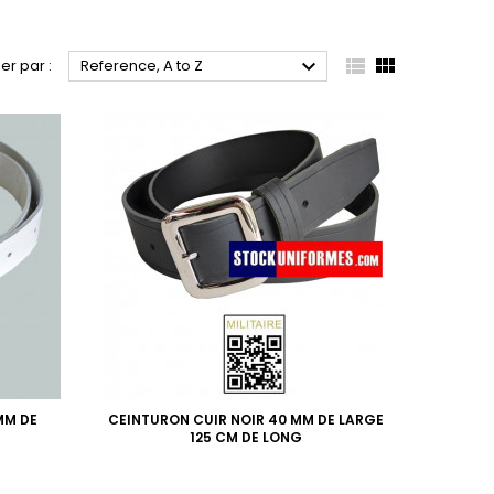



ier par :
Reference, A to Z
MM DE
CEINTURON CUIR NOIR 40 MM DE LARGE
125 CM DE LONG