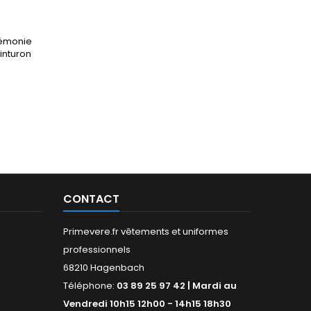
rémonie
inturon
CONTACT
Primevere.fr vêtements et uniformes
professionnels
68210 Hagenbach
Téléphone:
03 89 25 97 42 | Mardi au
Vendredi 10h15 12h00 - 14h15 18h30