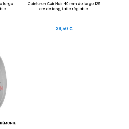
e large
Ceinturon Cuir Noir 40 mm de large 125
ble.
cm de long, taille règlable.
Prix
39,50 €
ÉRÉMONIE