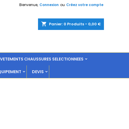
Bienvenue,
Connexion
ou
Créez votre compte
shopping_cart
Panier:
0
Produits - 0,00 €
L VETEMENTS CHAUSSURES SELECTIONNEES
QUIPEMENT
DEVIS