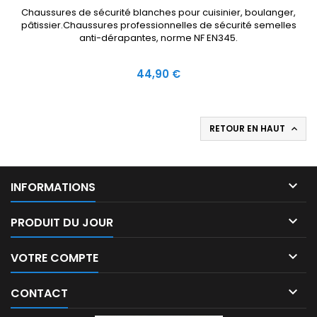
Chaussures de sécurité blanches pour cuisinier, boulanger,
pâtissier.Chaussures professionnelles de sécurité semelles
anti-dérapantes, norme NF EN345.
Prix
44,90 €
RETOUR EN HAUT


INFORMATIONS

PRODUIT DU JOUR

VOTRE COMPTE

CONTACT