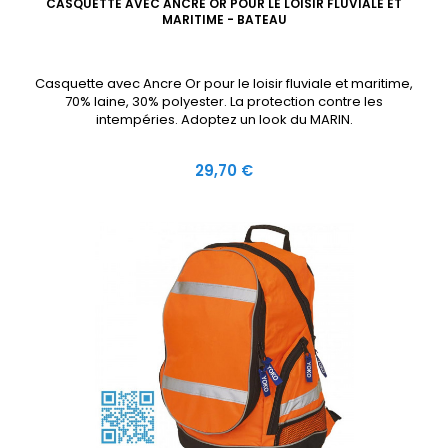
CASQUETTE AVEC ANCRE OR POUR LE LOISIR FLUVIALE ET
MARITIME - BATEAU
Casquette avec Ancre Or pour le loisir fluviale et maritime,
70% laine, 30% polyester. La protection contre les
intempéries. Adoptez un look du MARIN.
Prix
29,70 €