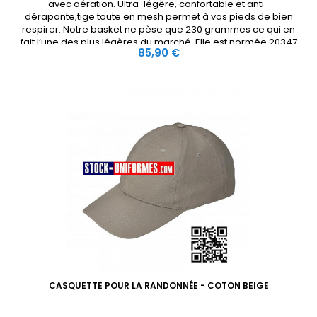
avec aération. Ultra-légère, confortable et anti-
dérapante,tige toute en mesh permet à vos pieds de bien
respirer. Notre basket ne pèse que 230 grammes ce qui en
fait l’une des plus légères du marché. Elle est normée 20347
Prix
85,90 €
SRC et normes additionnelles OB E SRC.Préconisation métiers
Hygiène...
CASQUETTE POUR LA RANDONNÉE - COTON BEIGE