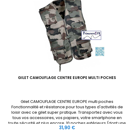
GILET CAMOUFLAGE CENTRE EUROPE MULTI POCHES
Gilet CAMOUFLAGE CENTRE EUROPE multi poches
Fonctionnalité et résistance pour tous types d'activités de
loisir avec ce gilet super pratique. Transportez avec vous
tous vos accessoires, vos papiers, votre smartphone en
toute sécurité et plus encore. 10 poches extérieurs (dont une
Prix
31,90 €
grande poche gibecière dos) et 4 poches intérieures,
fermées par zip ou velcro.