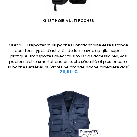
GILET NOIR MULTI POCHES
Gilet NOIR reporter multi poches Fonctionnalité et résistance
pour tous types d'activités de loisir avec ce gilet super
pratique. Transportez avec vous tous vos accessoires, vos
papiers, votre smartphone en toute sécurité et plus encore.
10 poches extérieurs (dont une grande poche gibecière dos)
Prix
29,90 €
et 4 poches intérieures, fermées par zip ou velcro.