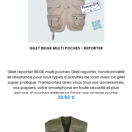
GILET BEIGE MULTI POCHES - REPORTER
Gilet reporter BEIGE multi poches Gilet reporter, fonctionnalité
et résistance pour tous types d'activités de loisir avec ce gilet
super pratique. Transportez avec vous tous vos accessoires,
vos papiers, votre smartphone en toute sécurité et plus
encore. 10 poches extérieurs (dont une grande poche
Prix
29,90 €
gibecière dos) et 4 poches intérieures, fermées par zip ou...