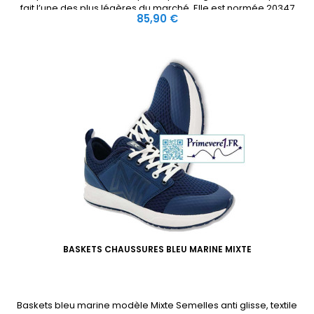
fait l’une des plus légères du marché. Elle est normée 20347
Prix
85,90 €
SRC et normes additionnelles OB E SRC.Préconisation métiers
Hygiène &amp;...
BASKETS CHAUSSURES BLEU MARINE MIXTE
Baskets bleu marine modèle Mixte Semelles anti glisse, textile