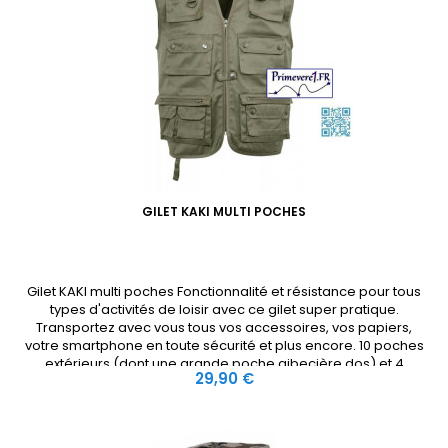
GILET KAKI MULTI POCHES
Gilet KAKI multi poches Fonctionnalité et résistance pour tous
types d'activités de loisir avec ce gilet super pratique.
Transportez avec vous tous vos accessoires, vos papiers,
votre smartphone en toute sécurité et plus encore. 10 poches
extérieurs (dont une grande poche gibecière dos) et 4
Prix
29,90 €
poches intérieures, fermées par zip ou velcro.