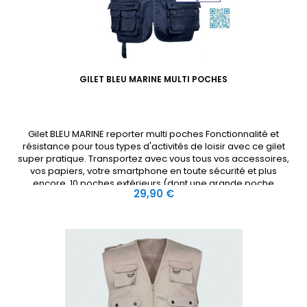
GILET BLEU MARINE MULTI POCHES
Gilet BLEU MARINE reporter multi poches Fonctionnalité et
résistance pour tous types d'activités de loisir avec ce gilet
super pratique. Transportez avec vous tous vos accessoires,
vos papiers, votre smartphone en toute sécurité et plus
encore. 10 poches extérieurs (dont une grande poche
Prix
29,90 €
gibecière dos) et 4 poches intérieures, fermées par zip ou
velcro.