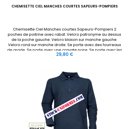
CHEMISETTE CIEL MANCHES COURTES SAPEURS-POMPIERS
Chemisette Ciel Manches courtes Sapeurs-Pompiers 2
poches de poitrine avec rabat. Velcro patronyme au dessus
de la poche gauche. Velcro blason sur manche gauche.
Velcro rond sur manche droite. Se porte avec des fourreaux
de grade. Se porte avec une cravate noire. Se porte avec les
Prix
29,80 €
décorations au-dessus de la poche gauche. Se porte avec 3
brevets maximum...