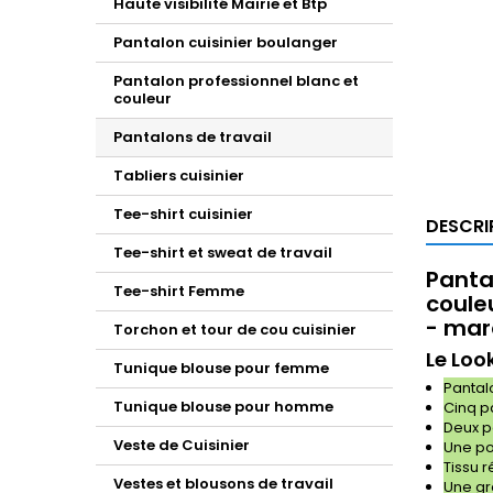
Haute visibilité Mairie et Btp
Pantalon cuisinier boulanger
Pantalon professionnel blanc et
couleur
Pantalons de travail
Tabliers cuisinier
Tee-shirt cuisinier
DESCRI
Tee-shirt et sweat de travail
Pantal
Tee-shirt Femme
couleu
- mar
Torchon et tour de cou cuisinier
Le Loo
Tunique blouse pour femme
Pantal
Tunique blouse pour homme
Cinq p
Deux p
Veste de Cuisinier
Une po
Tissu 
Vestes et blousons de travail
Une gr