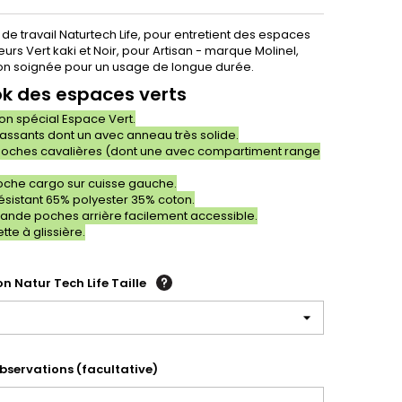
de travail Naturtech Life, pour entretient des espaces
eurs Vert kaki et Noir, pour Artisan - marque Molinel,
ion soignée pour un usage de longue durée.
ok des espaces verts
on spécial Espace Vert.
assants dont un avec anneau très solide.
oches cavalières (dont une avec compartiment range
che cargo sur cuisse gauche.
résistant 65% polyester 35% coton.
ande poches arrière facilement accessible.
tte à glissière.
n Natur Tech Life Taille
bservations (facultative)