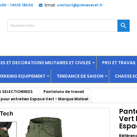
h00 - 14h15 18h30
Email:
contact@primevere1.fr

ES ET DECORATIONS MILITAIRES ET CIVILES
PRO ET TRAVAI
EKKING EQUIPEMENT
TENDANCE DE SAISON
CHASSE E
S SELECTIONNEES
Pantalons de travail
 - pour entretien Espace Vert - Marque Molinel
Panta
Vert 
Espa
Référen