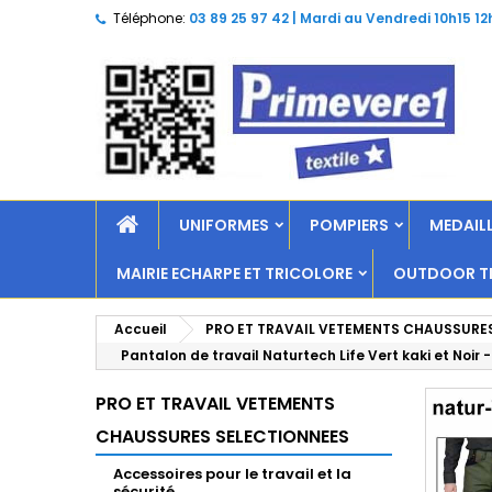
Téléphone:
03 89 25 97 42 | Mardi au Vendredi 10h15 12
UNIFORMES
POMPIERS
MEDAILL
MAIRIE ECHARPE ET TRICOLORE
OUTDOOR TR
Accueil
PRO ET TRAVAIL VETEMENTS CHAUSSURE
Pantalon de travail Naturtech Life Vert kaki et Noir
PRO ET TRAVAIL VETEMENTS
CHAUSSURES SELECTIONNEES
Accessoires pour le travail et la
sécurité