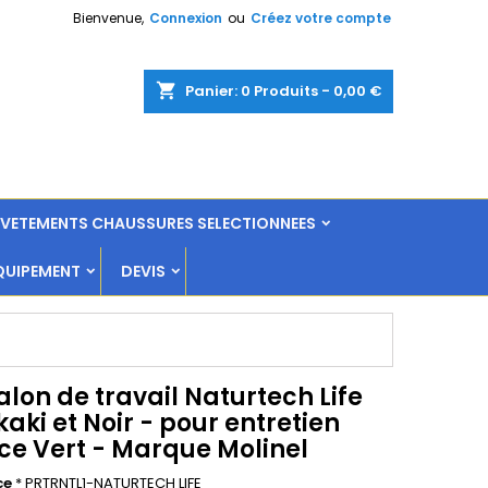
Bienvenue,
Connexion
ou
Créez votre compte
shopping_cart
Panier:
0
Produits - 0,00 €
L VETEMENTS CHAUSSURES SELECTIONNEES
QUIPEMENT
DEVIS
lon de travail Naturtech Life
kaki et Noir - pour entretien
ce Vert - Marque Molinel
ce
* PRTRNTL1-NATURTECH LIFE