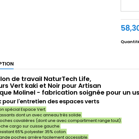
58,3
Quantit
PTION
on de travail NaturTech Life,
rs Vert kaki et Noir pour Artisan
que Molinel - fabrication soignée pour un 
k pour l'entretien des espaces verts
on spécial Espace Vert.
assants dont un avec anneau très solide.
oches cavalières (dont une avec compartiment range tout).
che cargo sur cuisse gauche.
résistant 65% polyester 35% coton.
ande poches arrière facilement accessible.