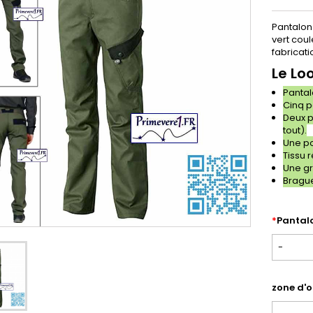
Pantalon 
vert coul
fabricat
Le Lo
Pantal
Cinq p
Deux p
tout).
Une po
Tissu 
Une gr
Brague
*
Pantalo
-
zone d'o