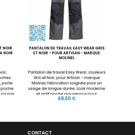
T NOIR
PANTALON DE TRAVAIL EASY WEAR GRIS
PANTALON
A NOIR
ET NOIR - POUR ARTISAN - MARQUE
NOIR
MOLINEL
oir,
Pantalon de travail Easy Wear, couleurs
Pantalo
poches
Gris et Noir, pour Artisan - marque
Gris e
, porte
Molinel, fabrication soignée pour un
Molinel
1 poche
usage de longue durée. Look moderne
usa
ura noir
et actif poche aux genoux pour
moderne
Prix
48,50 €
e de
recevoir des mousses de protection
élatiqu
pour un meilleur confort et protection
dont u
des genoux élastique sur côté de la
poches i
ceinture 1 poche cargo et téléphone
crayon. 
sur cuisse gauche poche mètre...
Une
CONTACT