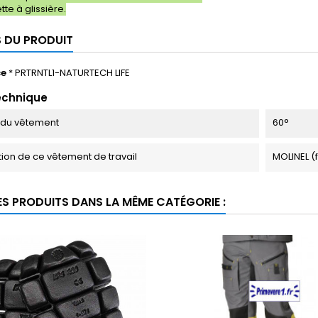
te à glissière.
S DU PRODUIT
ce
* PRTRNTL1-NATURTECH LIFE
echnique
 du vêtement
60°
tion de ce vêtement de travail
MOLINEL (
ES PRODUITS DANS LA MÊME CATÉGORIE :