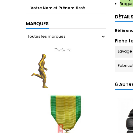
Braguet
Votre Nom et Prénom tissé
DÉTAIL
MARQUES
Référen
Fiche t
Lavage
Fabrica
6 AUTR