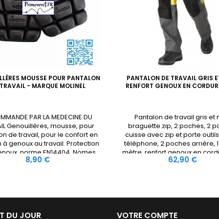
LLÈRES MOUSSE POUR PANTALON
PANTALON DE TRAVAIL GRIS E
 TRAVAIL - MARQUE MOLINEL
RENFORT GENOUX EN CORDUR
MMANDE PAR LA MEDECINE DU
Pantalon de travail gris et n
IL Genouillères, mousse, pour
braguette zip, 2 poches, 2 
n de travail, pour le confort en
cuisse avec zip et porte outils
n à genoux au travail. Protection
téléphone, 2 poches arrière, 
enoux, norme EN14404. Nomes
mètre, renfort genoux en cord
Prix
Prix
8,90 €
62,90 €
CE.
pouvant recevoir 1 mouss
protection
T DU JOUR
VOTRE COMPTE