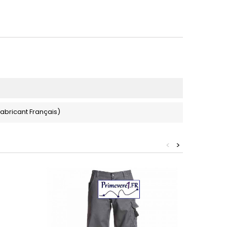
fabricant Français)
<
>