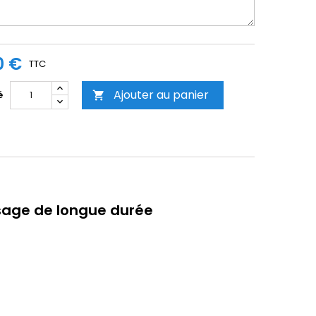
0 €
TTC
Ajouter au panier
é

usage de longue durée