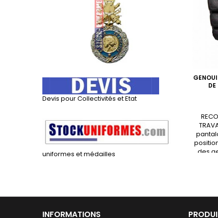
GENOUI
DE
Devis pour Collectivités et Etat
RECO
TRAVA
pantalo
positio
des g
uniformes et médailles
INFORMATIONS
PRODUI