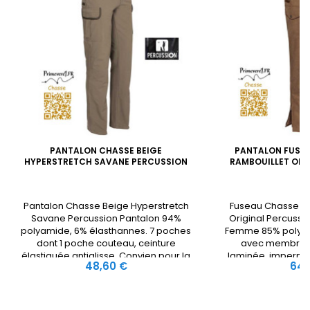
PANTALON CHASSE BEIGE
PANTALON FUSE
HYPERSTRETCH SAVANE PERCUSSION
RAMBOUILLET ORI
Pantalon Chasse Beige Hyperstretch
Fuseau Chasse F
Savane Percussion Pantalon 94%
Original Percussi
polyamide, 6% élasthannes. 7 poches
Femme 85% polyes
dont 1 poche couteau, ceinture
avec membran
élastiquée antiglisse. Convien pour la
laminée, imperméa
Prix
Prix
48,60 €
64,
chasse.
coutures étanche
détails en suédi
Doublure polycot
35% coton. 6 poc