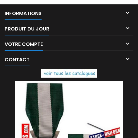
couteau. Ceinture é
et

INFORMATIONS

PRODUIT DU JOUR

VOTRE COMPTE

CONTACT