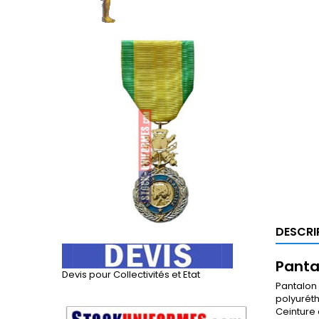
DESCRI
Panta
Devis pour Collectivités et Etat
Pantalon 
polyurét
Ceinture 