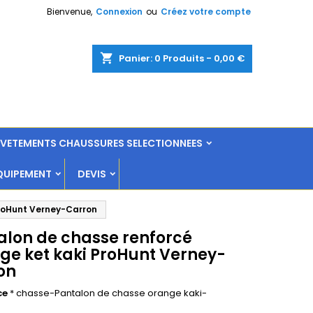
Bienvenue,
Connexion
ou
Créez votre compte
shopping_cart
Panier:
0
Produits - 0,00 €
L VETEMENTS CHAUSSURES SELECTIONNEES
QUIPEMENT
DEVIS
ProHunt Verney-Carron
alon de chasse renforcé
ge ket kaki ProHunt Verney-
on
ce
* chasse-Pantalon de chasse orange kaki-