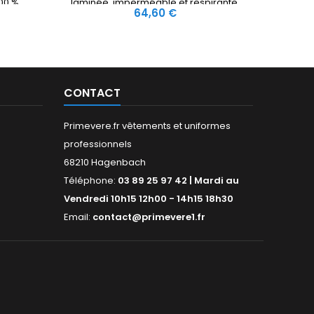
100 %
laminée, imperméable et respirante,
Poches
Prix
64,60 €
its
coutures étanches. Empiècements et
boutonné
més pour
détails en suédine 100% polyester.
poches
Doublure polycoton, 65% polyester,
au, 2
35% coton. 6 poches dont une poche
re anti-
couteau. Ceinture élastiquée, antiglisse
.
et...
CONTACT
Primevere.fr vêtements et uniformes
professionnels
68210 Hagenbach
Téléphone:
03 89 25 97 42 | Mardi au
Vendredi 10h15 12h00 - 14h15 18h30
Email:
contact@primevere1.fr