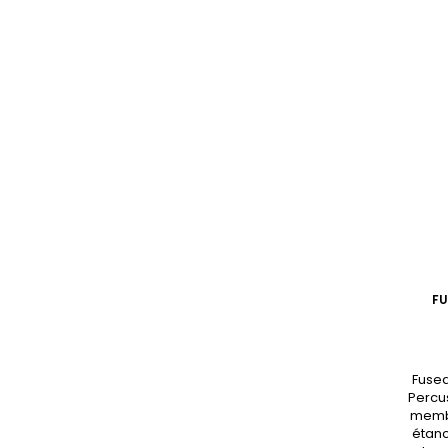
FU
Fusea
Percus
membr
étanc