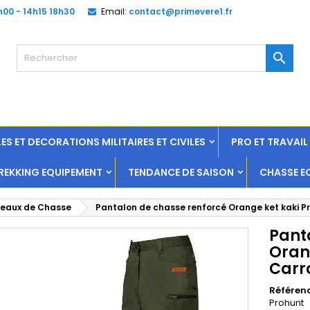
h00 - 14h15 18h30
Email:
contact@primevere1.fr

ES ET DECORATIONS MILITAIRES ET CIVILES
PRO ET TRAVAI
EKKING EQUIPEMENT
TENDANCE DE SAISON
CHASSE E
seaux de Chasse
Pantalon de chasse renforcé Orange ket kaki 
Pant
Oran
Carr
Référen
Prohunt