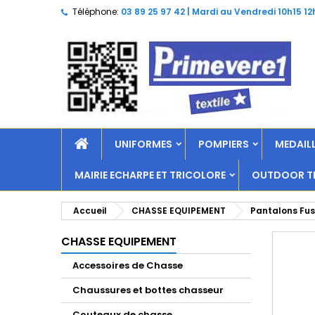
Téléphone:
03 89 25 97 42 | Mardi au Vendredi 10h15 12
UNIFORMES
POMPIERS
MEDAILL
MAIRIE ECHARPE ET TRICOLORE
OUTDOOR TR
Accueil
CHASSE EQUIPEMENT
Pantalons Fu
CHASSE EQUIPEMENT
Accessoires de Chasse
Chaussures et bottes chasseur
Couteaux de chasse