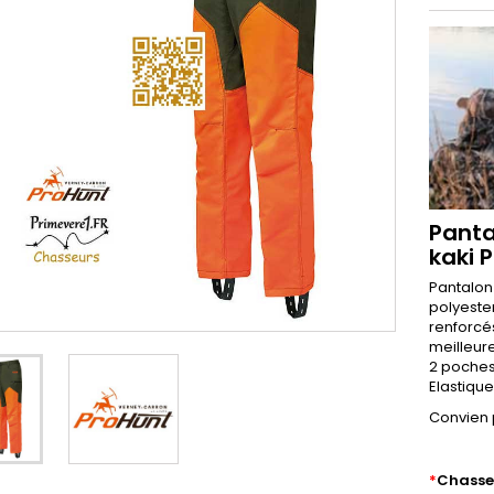
Panta
kaki 
Pantalon
polyester
renforcé
meilleur
2 poches
Elastique
Convien 
*
Chasse