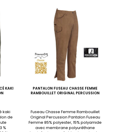
CÉ KAKI
PANTALON FUSEAU CHASSE FEMME
KNICKE
ON
RAMBOUILLET ORIGINAL PERCUSSION
é kaki
Fuseau Chasse Femme Rambouillet
Knickers
alon de
Original Percussion Pantalon Fuseau
InterCh
aute
Femme 85% polyester, 15% polyamide
conforta
 3 %
avec membrane polyuréthane
élasthan