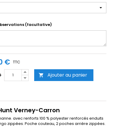
bservations (facultative)
0 €
TTC
Ajouter au panier
é

oHunt Verney-Carron
hanne. avec renforts 100 % polyester renforcés enduits
go zippées. Poche couteau, 2 poches arrière zippées.