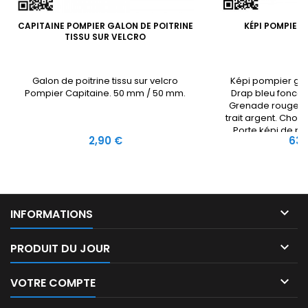
CAPITAINE POMPIER GALON DE POITRINE
KÉPI POMPIER
TISSU SUR VELCRO
Galon de poitrine tissu sur velcro
Képi pompier gr
Pompier Capitaine. 50 mm / 50 mm.
Drap bleu foncé.
Grenade rouge et
trait argent. Choix d
Porte képi de pro
Prix
Prix
2,90 €
63,

INFORMATIONS

PRODUIT DU JOUR

VOTRE COMPTE