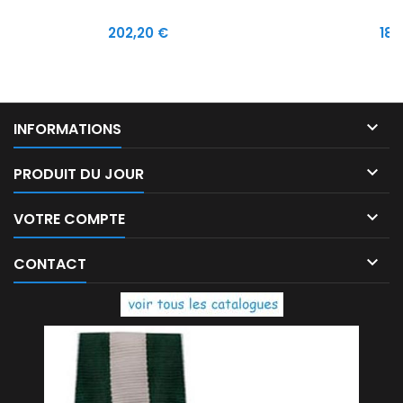
Prix
Prix
202,20 €
18,

INFORMATIONS

PRODUIT DU JOUR

VOTRE COMPTE

CONTACT