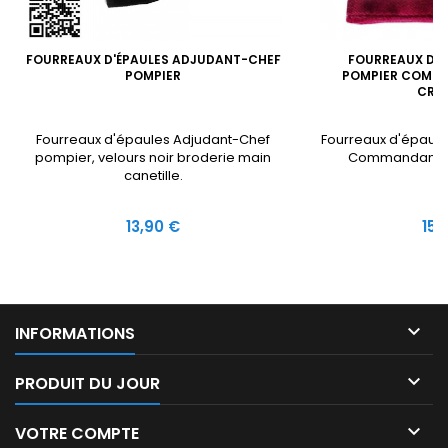
FOURREAUX D'ÉPAULES ADJUDANT-CHEF
FOURREAUX D'É
POMPIER
POMPIER COMM
CRA
Fourreaux d'épaules Adjudant-Chef
Fourreaux d'épaul
pompier, velours noir broderie main
Commandant ve
canetille.
Prix
Prix
13,90 €
15,

INFORMATIONS

PRODUIT DU JOUR

VOTRE COMPTE