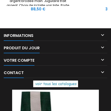
argent brodée main. Jugulaire trait
argent. Choix de la taille voir liste. Porte
Prix
Prix
88,50 €
3,
képi de protection facultatif.

INFORMATIONS

PRODUIT DU JOUR

VOTRE COMPTE

CONTACT