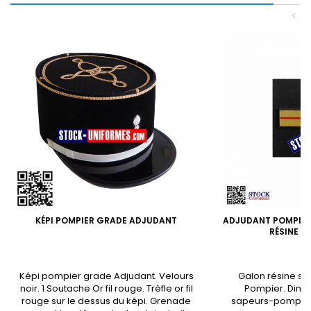
<
KÉPI POMPIER GRADE ADJUDANT
ADJUDANT POMPIER
RÉSINE S
Képi pompier grade Adjudant. Velours
Galon résine su
noir. 1 Soutache Or fil rouge. Trèfle or fil
Pompier. Dime
rouge sur le dessus du képi. Grenade
sapeurs-pompier