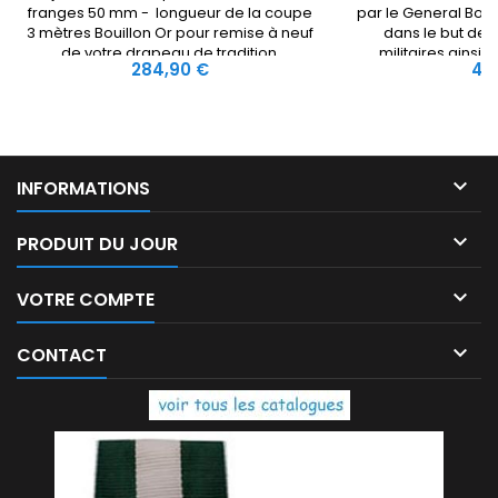
franges 50 mm - longueur de la coupe
par le General Bona
3 mètres Bouillon Or pour remise à neuf
dans le but de
de votre drapeau de tradition.
militaires ainsi 
Prix
Prix
284,90 €
4,
vertus civils.Le
acquis au service 
titre civil soit 
néces

INFORMATIONS

PRODUIT DU JOUR

VOTRE COMPTE

CONTACT