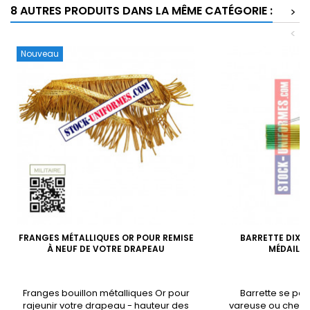
8 AUTRES PRODUITS DANS LA MÊME CATÉGORIE :
>
<
Nouveau
FRANGES MÉTALLIQUES OR POUR REMISE
BARRETTE DIXM
À NEUF DE VOTRE DRAPEAU
MÉDAILLE
Franges bouillon métalliques Or pour
Barrette se port
rajeunir votre drapeau - hauteur des
vareuse ou chemi