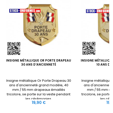
INSIGNE MÉTALLIQUE OR PORTE DRAPEAU
INSIGNE MÉTALLIQU
30 ANS D'ANCIENNETÉ
10 ANS D'
Insigne métallique Or Porte Drapeau 30
Insigne métallique
ans d'ancienneté grand modèle, 40
ans d'ancienneté
mm / 55 mm drapeaux émaillés
mm / 55 mm dr
tricolore, se porte sur la veste pendant
tricolore, se porte
les cérémonies.
les cér
Prix
Prix
19,90 €
19,