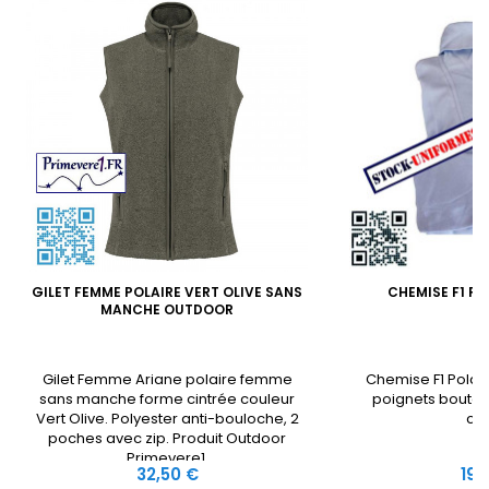
GILET FEMME POLAIRE VERT OLIVE SANS
CHEMISE F1 PO
MANCHE OUTDOOR
Gilet Femme Ariane polaire femme
Chemise F1 Polaire
sans manche forme cintrée couleur
poignets boutonn
Vert Olive. Polyester anti-bouloche, 2
ch
poches avec zip. Produit Outdoor
Primevere1.
Prix
Prix
32,50 €
19,