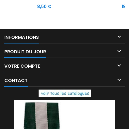
Prix
Prix
8,50 €
19,

INFORMATIONS

PRODUIT DU JOUR

VOTRE COMPTE

CONTACT