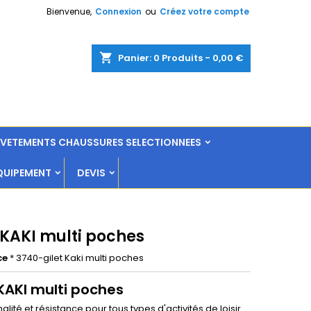
Bienvenue,
Connexion
ou
Créez votre compte
shopping_cart
Panier:
0
Produits - 0,00 €
L VETEMENTS CHAUSSURES SELECTIONNEES
QUIPEMENT
DEVIS
 KAKI multi poches
ce
* 3740-gilet Kaki multi poches
 KAKI multi poches
alité et résistance pour tous types d'activités de loisir