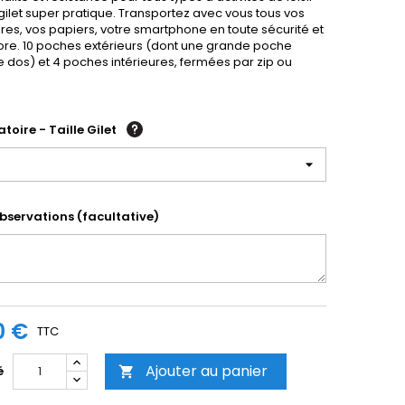
gilet super pratique. Transportez avec vous tous vos
res, vos papiers, votre smartphone en toute sécurité et
ore. 10 poches extérieurs (dont une grande poche
e dos) et 4 poches intérieures, fermées par zip ou
toire - Taille Gilet
bservations (facultative)
0 €
TTC
Ajouter au panier
é
