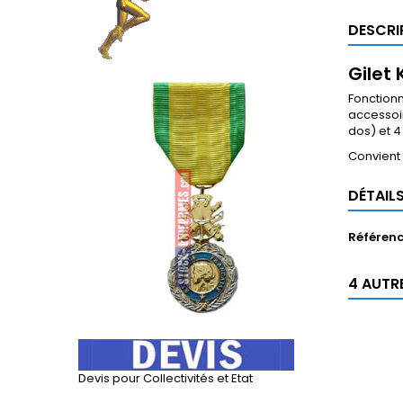
DESCRI
Gilet
Fonctionn
accessoir
dos) et 4
Convient 
DÉTAIL
Référen
4 AUTR
Devis pour Collectivités et Etat