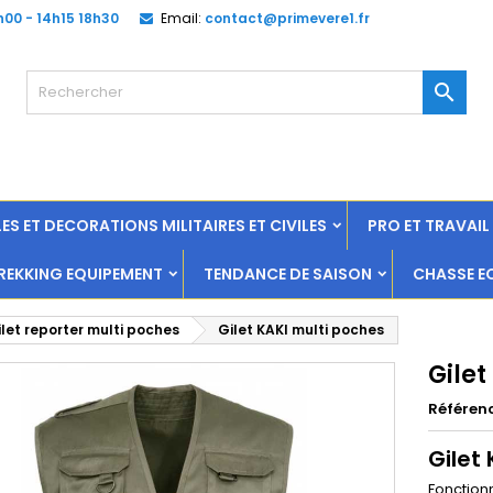
h00 - 14h15 18h30
Email:
contact@primevere1.fr

ES ET DECORATIONS MILITAIRES ET CIVILES
PRO ET TRAVAI
EKKING EQUIPEMENT
TENDANCE DE SAISON
CHASSE E
ilet reporter multi poches
Gilet KAKI multi poches
Gilet
Référen
Gilet
Fonctionn