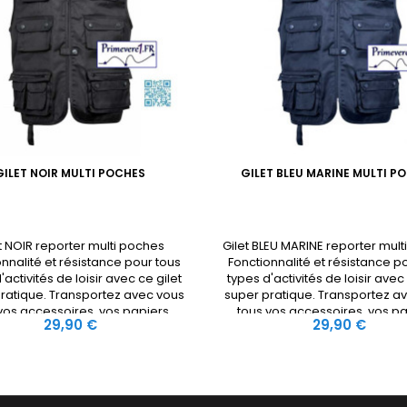
GILET NOIR MULTI POCHES
GILET BLEU MARINE MULTI P
t NOIR reporter multi poches
Gilet BLEU MARINE reporter mul
nnalité et résistance pour tous
Fonctionnalité et résistance p
'activités de loisir avec ce gilet
types d'activités de loisir avec 
ratique. Transportez avec vous
super pratique. Transportez a
vos accessoires, vos papiers,
tous vos accessoires, vos pa
Prix
Prix
29,90 €
29,90 €
smartphone en toute sécurité et
votre smartphone en toute séc
core. 10 poches extérieurs (dont
plus encore. 10 poches extérie
nde poche gibecière dos) et 4
une grande poche gibecière d
intérieures, fermées par zip ou
poches intérieures, fermées pa
velcro.
velcro.