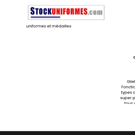
uniformes et médailles
Gile
Fonctio
types d
super p
tous 
votre 
plus en
une gra
poches 