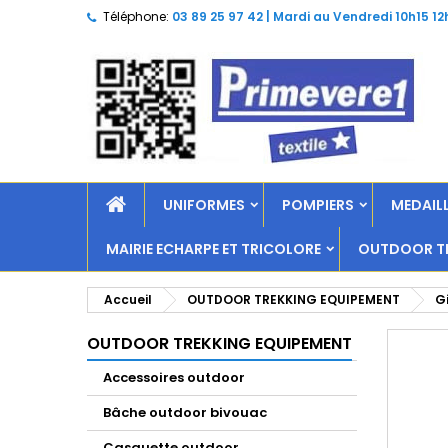
Téléphone:
03 89 25 97 42 | Mardi au Vendredi 10h15 12
UNIFORMES
POMPIERS
MEDAILL
MAIRIE ECHARPE ET TRICOLORE
OUTDOOR TR
Accueil
OUTDOOR TREKKING EQUIPEMENT
G
OUTDOOR TREKKING EQUIPEMENT
Accessoires outdoor
Bâche outdoor bivouac
Casquette outdoor