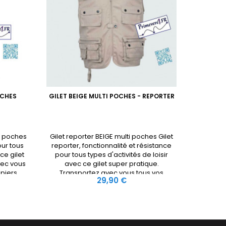
OCHES
GILET BEIGE MULTI POCHES - REPORTER
GILET 
ti poches
Gilet reporter BEIGE multi poches Gilet
Gilet CA
our tous
reporter, fonctionnalité et résistance
poches 
ce gilet
pour tous types d'activités de loisir
pour to
vec vous
avec ce gilet super pratique.
ave
piers,
Transportez avec vous tous vos
Tran
Prix
29,90 €
urité et
accessoires, vos papiers, votre
acces
urs (dont
smartphone en toute sécurité et plus
smartph
os) et 4
encore. 10 poches extérieurs (dont une
encore. 
r zip ou
grande poche gibecière dos) et 4
grande
poches intérieures, fermées par zip
poches i