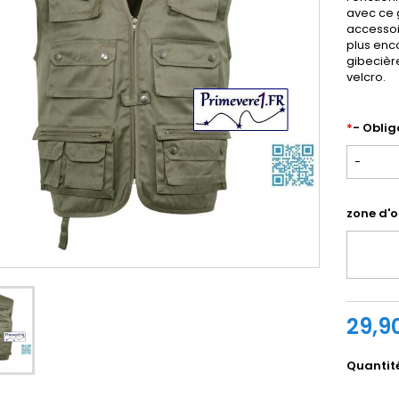
avec ce 
accessoi
plus enc
gibecièr
velcro.
*
- Obliga
-
zone d'o
29,9
Quantit