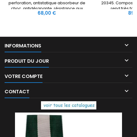
perforation, antistatique absorbeur de
20345. Compositio
choc, antidérapante, résistance aux
rend très faci
Prix
Prix
68,00 €
89,
hydrocarbures

INFORMATIONS

PRODUIT DU JOUR

VOTRE COMPTE

CONTACT