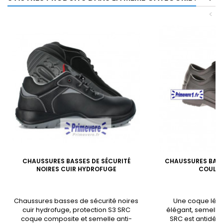
<
CHAUSSURES BASSES DE SÉCURITÉ
CHAUSSURES BASS
NOIRES CUIR HYDROFUGE
COULEU
Chaussures basses de sécurité noires
Une coque légè
cuir hydrofuge, protection S3 SRC
élégant, semelle
coque composite et semelle anti-
SRC est antidér