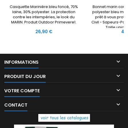
Casquette Marinière bleu foncé, 70%
Bonnet marin coule
laine, 30% polyester. La protection
polyester bleu mar
contre les intempéries, le look du
prêt à vous proté
MARIN. Produit Outdoor Primevere1.
Civil - Sapeurs-Po
Taille uniq
Prix
Prix
26,90 €
4,

INFORMATIONS

PRODUIT DU JOUR

VOTRE COMPTE

CONTACT