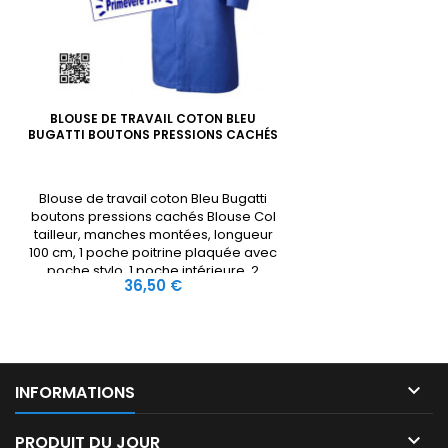
BLOUSE DE TRAVAIL COTON BLEU
BUGATTI BOUTONS PRESSIONS CACHÉS
Blouse de travail coton Bleu Bugatti
boutons pressions cachés Blouse Col
tailleur, manches montées, longueur
100 cm, 1 poche poitrine plaquée avec
poche stylo, 1 poche intérieure, 2
Prix
36,50 €
poches basses plaquées, lavage 60°

INFORMATIONS

PRODUIT DU JOUR