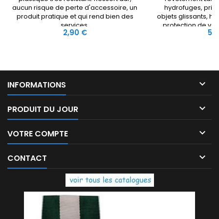
aucun risque de perte d'accessoire, un
hydrofuges, pris
produit pratique et qui rend bien des
objets glissants, hu
services.
protection de vo
Prix
Prix
2,90 €
5,
travail. Gants mail
uni

INFORMATIONS

PRODUIT DU JOUR

VOTRE COMPTE

CONTACT