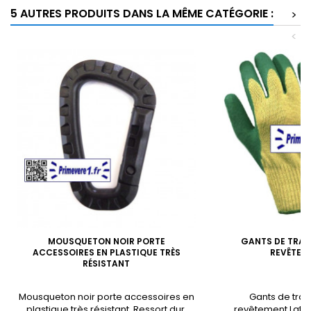
5 AUTRES PRODUITS DANS LA MÊME CATÉGORIE :
>
<
MOUSQUETON NOIR PORTE
GANTS DE TRAV
ACCESSOIRES EN PLASTIQUE TRÈS
REVÊTEM
RÉSISTANT
Mousqueton noir porte accessoires en
Gants de trav
plastique très résistant. Ressort dur,
revêtement Latex